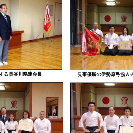
する長谷川県連会長
見事優勝の伊勢原弓協Ａ