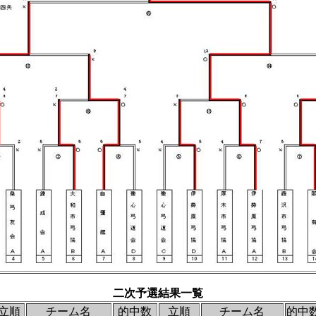
二次予選結果一覧
立順
チーム名
的中数
立順
チーム名
的中