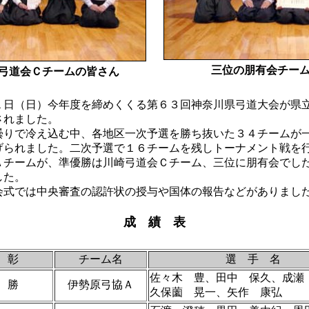
三位の朋有会チー
弓道会Ｃチームの皆さん
日（日）今年度を締めくくる第６３回神奈川県弓道大会が県
されました。
で冷え込む中、各地区一次予選を勝ち抜いた３４チームが
げられました。二次予選で１６チームを残しトーナメント戦を
Ａチームが、準優勝は川崎弓道会Ｃチーム、三位に朋有会でし
した。
式では中央審査の認許状の授与や国体の報告などがありまし
成 績 表
 彰
チーム名
選 手 名
佐々木 豊、田中 保久、成瀬
 勝
伊勢原弓協Ａ
久保薗 晃一、矢作 康弘