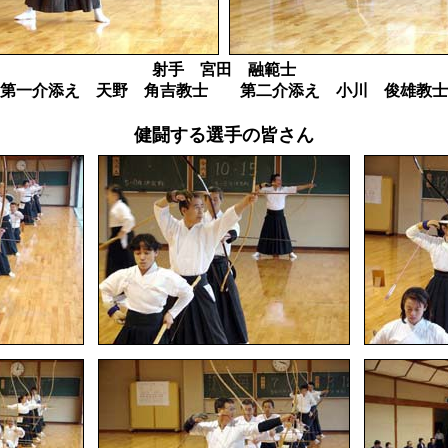
射手 宮田 融範士
第一介添え 天野 角吉教士 第二介添え 小川 俊雄教士
健闘する選手の皆さん