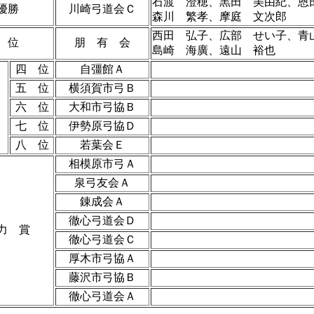
石渡 澄穂、黒田 美由紀、恩
優勝
川崎弓道会Ｃ
森川 繁孝、摩庭 文次郎
西田 弘子、広部 せい子、青
 位
朋 有 会
島崎 海廣、遠山 裕也
四 位
自彊館Ａ
五 位
横須賀市弓Ｂ
闘
六 位
大和市弓協Ｂ
七 位
伊勢原弓協Ｄ
八 位
若葉会Ｅ
相模原市弓Ａ
泉弓友会Ａ
錬成会Ａ
徹心弓道会Ｄ
力 賞
徹心弓道会Ｃ
厚木市弓協Ａ
藤沢市弓協Ｂ
徹心弓道会Ａ