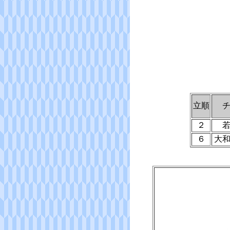
立順
２
６
大