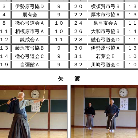
３
伊勢原弓協Ｄ
９
２０
横須賀市弓Ｂ
１３
４
朋有会
９
２２
厚木市弓協Ａ
１３
８
徹心弓道会Ａ
１０
２４
泉弓友会Ａ
１１
１１
相模原市弓Ａ
１０
２６
大和市弓協Ｂ
１４
１２
錬成会Ａ
１１
２８
徹心弓道会Ｄ
１１
１３
藤沢市弓協Ｂ
９
３０
伊勢原弓協Ａ
１３
１４
徹心弓道会Ｃ
９
３１
若葉会Ｅ
１０
１９
自彊館Ａ
９
３２
川崎弓道会Ｃ
１０
矢 渡