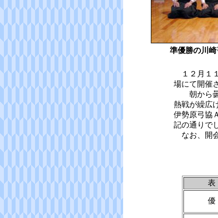
準優勝の川崎
１２月１１
場にて開催
朝から曇り
熱戦が繰広
伊勢原弓協
記の通りで
なお、開会
表
優