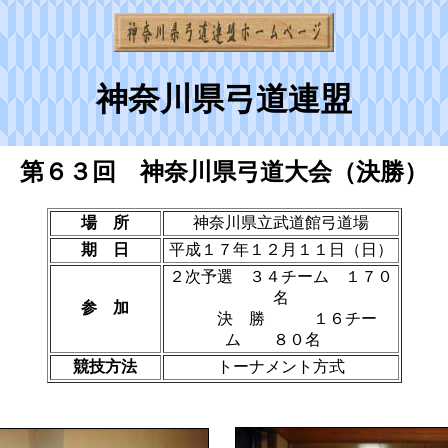
神奈川県弓道連盟
第６３回 神奈川県弓道大会（決勝）
場 所
神奈川県立武道館弓道場
期 日
平成１７年１２月１１日（日）
２次予選 ３４チーム １７０
名
参 加
決 勝 １６チー
ム ８０名
競技方法
トーナメント方式