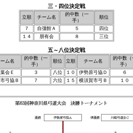
三・四位決定戦
的中数（一
立順
チーム名
順位
手）
７
自彊館Ａ
５
四位
１４
朋有会
８
三位
五～八位決定戦
的中数（一
的中数（
チーム名
順位
立順
チーム名
手）
手）
若葉会Ｅ
３
八位
１０
伊勢原弓協Ｄ
６
和市弓協Ｂ
７
六位
１５
横須賀市弓Ｂ
１０