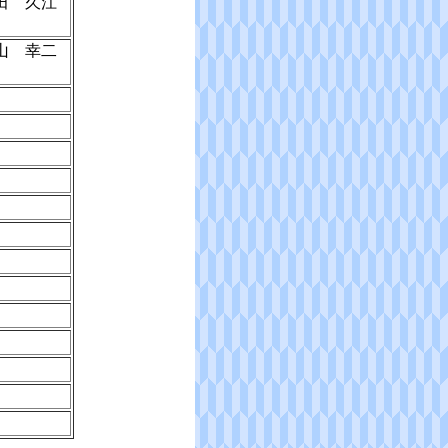
田 久江
山 幸二