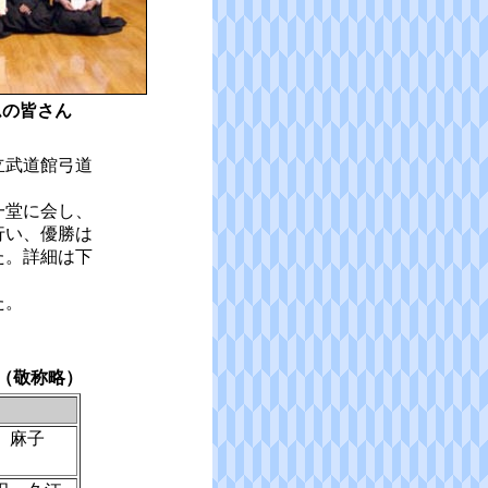
ムの皆さん
立武道館弓道
一堂に会し、
行い、優勝は
た。詳細は下
た。
（敬称略）
 麻子