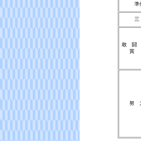
準
三
敢 
賞
努 