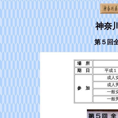
神奈
第５回
場 所
期 日
平成１
成人
成人
参 加
一般
一般