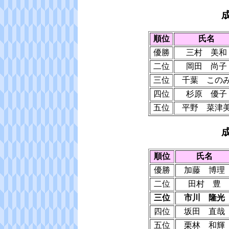
順位
氏名
優勝
三村 美和
二位
岡田 尚子
三位
千葉 この
四位
杉原 優子
五位
平野 菜津
順位
氏名
優勝
加藤 博理
二位
田村 豊
三位
市川 隆光
四位
坂田 直哉
五位
栗林 和輝