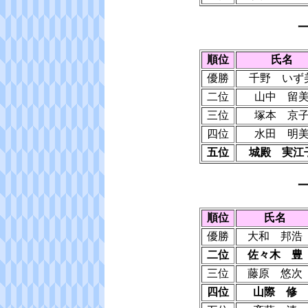
順位
氏名
優勝
千野 いず
二位
山中 留
三位
塚本 京
四位
水田 明
五位
城殿 実江
順位
氏名
優勝
大和 邦浩
二位
佐々木 豊
三位
藤原 悠次
四位
山際 修