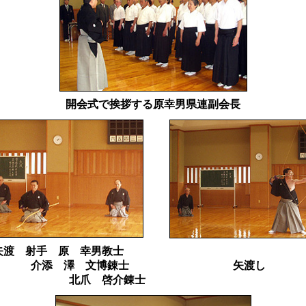
開会式で挨拶する原幸男県連副会長
矢渡
射手 原 幸男教士
介添 澤 文博錬士
矢渡し
爪 啓介錬士