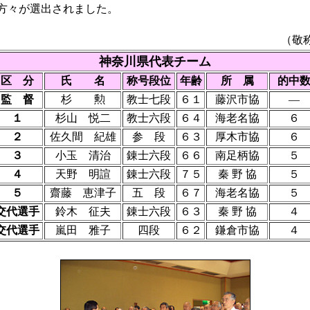
方々が選出されました。
（敬
神奈川県代表チーム
区 分
氏 名
称号段位
年齢
所 属
的中
監 督
杉 勲
教士七段
６１
藤沢市協
―
１
杉山 悦二
教士六段
６４
海老名協
６
２
佐久間 紀雄
参 段
６３
厚木市協
６
３
小玉 清治
錬士六段
６６
南足柄協
５
４
天野 明諠
錬士六段
７５
秦 野 協
５
５
齋藤 恵津子
五 段
６７
海老名協
５
交代選手
鈴木 征夫
錬士六段
６３
秦 野 協
４
交代選手
嵐田 雅子
四段
６２
鎌倉市協
４