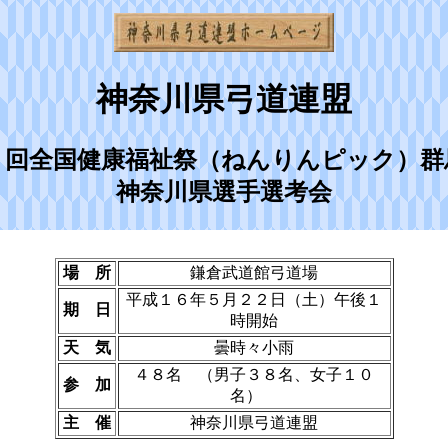
神奈川県弓道連盟
７回全国健康福祉祭（ねんりんピック）群
神奈川県選手選考会
場 所
鎌倉武道館弓道場
平成１６年５月２２日（土）午後１
期 日
時開始
天 気
曇時々小雨
４８名 （男子３８名、女子１０
参 加
名）
主 催
神奈川県弓道連盟