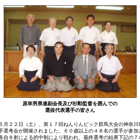
原幸男県連副会長及び杉勲監督を囲んでの
選抜代表選手の皆さん
月２２日（土）、第１７回ねんりんピック群馬大会の神奈川
手選考会が開催されました。６０歳以上の４８名の選手が参加
各自８射による的中制により戦われ、最終選考の結果下記の７