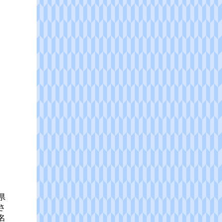
県
さ
名