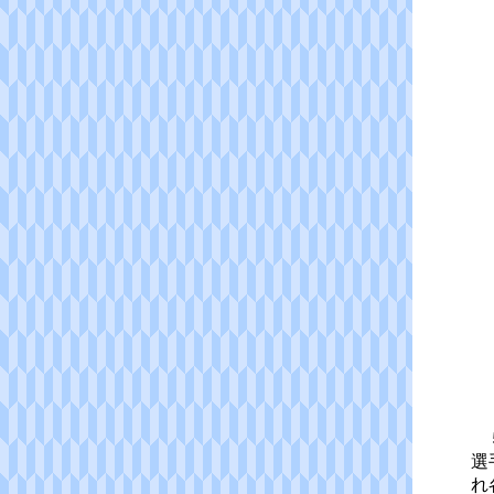
５
選
れ