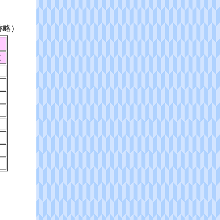
称略）
数