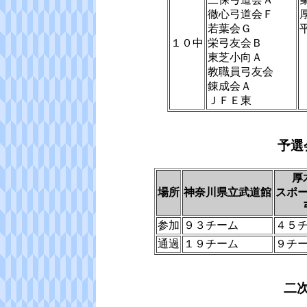
徹心弓道会Ｆ
若葉会Ｇ
１０中
栄弓友会Ｂ
東芝小向Ａ
教職員弓友会
錬成会Ａ
ＪＦＥ東
予選
厚
場所
神奈川県立武道館
スポ
参加
９３チーム
４５
通過
１９チーム
９チ
二