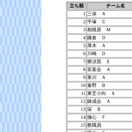
立ち順
チーム名
1
三保 Ａ
2
平塚 Ｃ
3
相模原 Ｍ
4
鎌倉 Ｏ
5
厚木 Ａ
6
川崎 Ｄ
7
横須賀 Ｅ
8
若葉会 Ａ
9
寒川 Ａ
10
秦野 Ｂ
11
東芝小向 Ａ
12
錬成会 Ａ
13
栄 Ｂ
14
徹心 Ｆ
15
教職員