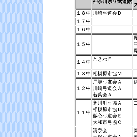
神奈川県立武道館
１８中
川崎弓道会Ｄ
１７中
１６中
１５中
ときわＦ
１４中
１３中
相模原市協Ｍ
戸塚弓友会Ａ
１２中
川崎弓道会Ａ
若葉会Ａ
寒川町弓協Ａ
相模原市協Ｄ
１１中
徹心弓道会Ｅ
大和市弓協Ｃ
清泉会
三保弓道会Ａ