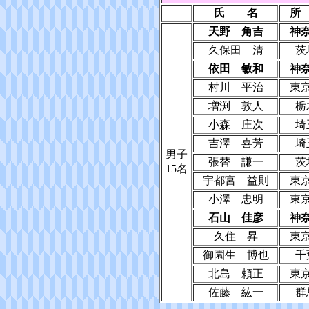
氏 名
所
天野 角吉
神
久保田 清
茨
依田 敏和
神
村川 平治
東
増渕 敦人
栃
小森 庄次
埼
吉澤 喜芳
埼
男子
張替 謙一
茨
15名
宇都宮 益則
東
小澤 忠明
東
石山 佳彦
神
久住 昇
東
御園生 博也
千
北島 頼正
東
佐藤 紘一
群