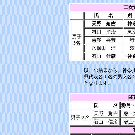
二次
氏 名
所
天野 角吉
神
村川 平治
東
男子
吉澤 喜芳
埼
5名
久保田 清
茨
石山 佳彦
神
以上の結果から、神奈
県代表各１名の男女各
となります。
関
氏 名
称号
天野 角吉
教士
男子２名
石山 佳彦
教士