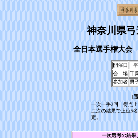
神奈川県弓
全日本選手権大会
開催日
平
会 場
千
参加者
男
[
一次一手2回 得点
二次の結果で上位5
定。
一次選考の結果