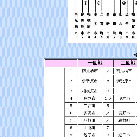
≪
一回戦
二回戦
1
南足柄市
／
南足柄市
2
伊勢原市
８
伊勢原市
3
相模原市
８
4
厚木市
１０
厚木市
5
二宮町
５
6
秦野市
／
秦野市
7
箱根町
／
箱根町
8
山北町
７
9
逗子市
８
逗子市