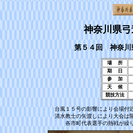
神奈川県弓
第５４回 神奈川
場 所
期 日
参 加
天 候
競技方法
台風１５号の影響により会場付
清水教士の矢渡しにより大会は
各市町代表選手の熱戦が繰