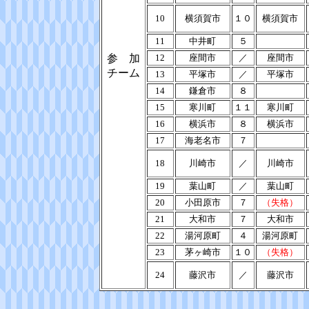
10
横須賀市
１０
横須賀市
11
中井町
５
参 加
12
座間市
／
座間市
チーム
13
平塚市
／
平塚市
14
鎌倉市
８
15
寒川町
１１
寒川町
16
横浜市
８
横浜市
17
海老名市
７
18
川崎市
／
川崎市
19
葉山町
／
葉山町
20
小田原市
７
（失格）
21
大和市
７
大和市
22
湯河原町
４
湯河原町
23
茅ヶ崎市
１０
（失格）
24
藤沢市
／
藤沢市