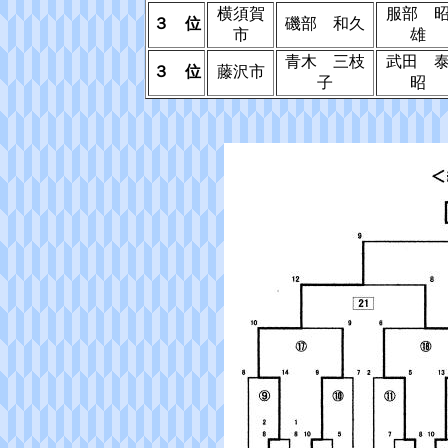
横須賀
服部 
３ 位
磯部 和久
市
雄
青木 三枝
武田 
３ 位
藤沢市
子
昭