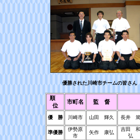
優勝された川崎市チームの皆さん
順
市町名
監 督
位
優 勝
川崎市
山田 輝久
長井 
伊勢原
吉田 
準優勝
矢作 康弘
市
弘