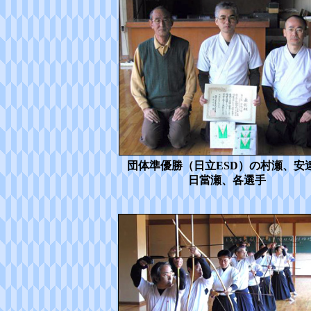
団体準優勝（日立ESD）の村瀬、安
日當瀬、各選手