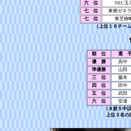
六 位
NEC玉
七 位
東燃ゼネラ
七 位
東芝柳
（上位１６チー
順 位
選 
優 勝
高中
準優勝
山田
三 位
藤本
四 位
田中
五 位
武田
六 位
安達
（８射５中
上位３名の