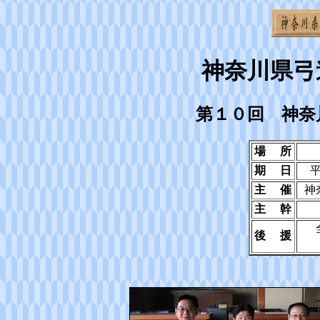
神奈川県弓
第１０回 神奈
場 所
期 日
平
主 催
神
主 幹
後 援