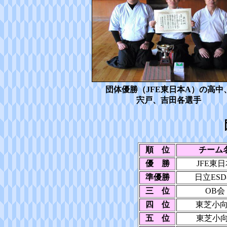
団体優勝（JFE東日本A）の高中
宍戸、吉田各選手
順 位
チーム
優 勝
JFE東
準優勝
日立ESD
三 位
OB会
四 位
東芝小向
五 位
東芝小向