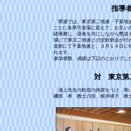
指導
県連では、東京第二地連・千葉地連
ごとに各県弓道場に迎えて、お互い
磋琢磨し、昼食を共にしながら懇談
場にて東京二地連との交歓射会が行
道館にて千葉地連と、３月１４日に
れます。
参加者数、成績は下記のとおりでし
対 東京第
浦上先生の歓迎の挨拶をうけ、寒
磯部 孝 教士六段、根岸靖子 教