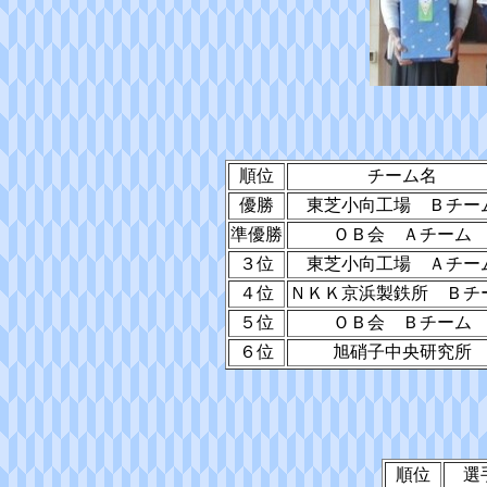
順位
チーム名
優勝
東芝小向工場 Ｂチー
準優勝
ＯＢ会 Ａチーム
３位
東芝小向工場 Ａチー
４位
ＮＫＫ京浜製鉄所 Ｂチ
５位
ＯＢ会 Ｂチーム
６位
旭硝子中央研究所
順位
選