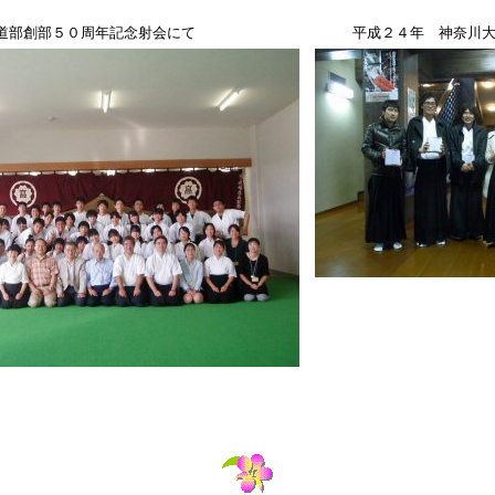
道部創部５０周年記念射会にて
平成２４年 神奈川