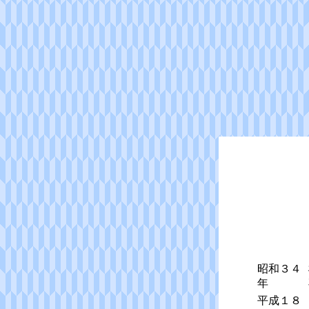
昭和３４
年
平成１８