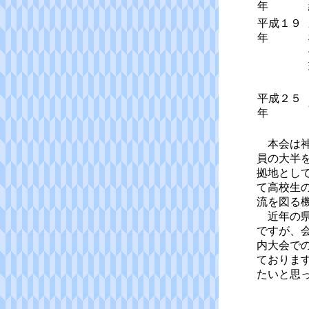
年
平成１９
年
平成２５
年
本会は神
員の大半
拠地とし
て高校生
流を図る
近年の県
ですが、
内大会で
ておりま
たいと思