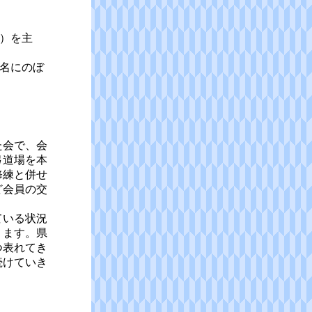
）を主
名にのぼ
た会で、会
弓道場を本
修練と併せ
ど会員の交
ている状況
ります。県
つ表れてき
続けていき