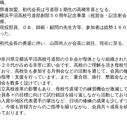
織。
県連加盟。初代会長は弓道部１期生の高橋常喜となる。
横浜平沼高校弓道部創部５０周年記念事業（祝賀会・記念射会
催。
現役部員、ＯＢ、師範・顧問の先生方等、参加者は総勢１６０
った。
初代会長の勇退に伴い、山田尚人が会長に就任。現在に至る。
奈川県立横浜平沼高校弓道部のＯＢ会が母体となり組織され
を２０代が占める非常に若い会です。高校のご理解を頂き母校
ており、高校生も参加する月例会などの活動を通じて、会員の
の指導・支援を行っています。また、夏合宿、旅行、懇親会な
機会を数多く設けています。
立高校改革の影響もあり、母校弓道場での練習機会が激減し
会員各々の目標に向けて試行錯誤を繰り返しながら活動してお
の入賞や地区代表選手の輩出など、日頃の修練の成果も少しず
す。今後も皆様方からのご指導を賜りながら、会員共々成長を
っております。