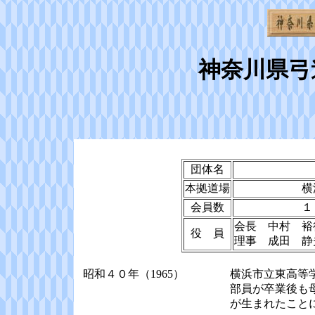
神奈川県弓
団体名
本拠道場
横
会員数
１
会長 中村 裕
役 員
理事 成田 
昭和４０年（1965）
横浜市立東高等
部員が卒業後も
が生まれたこと