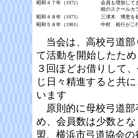
昭和４７年（1972）
会員も増加して
校のスクールカ
昭和４８年（1973）
三津木 博恵を
昭和５８年（1983）
中村 裕行が二
当会は、高校弓道部
て活動を開始したため
３回ほどお借りして、
じ日々精進すると共に
います
原則的に母校弓道部
め、会員数は少数とな
盟、横浜市弓道協会の