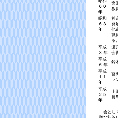
昭和
宮
６０
教
年
昭和
神
６３
発
年
他
職
る
平成
瀬
３ 年
会
平成
鈴
６ 年
平成
宮
１１
ラ
年
平成
上
２５
員
年
会として
難な状況