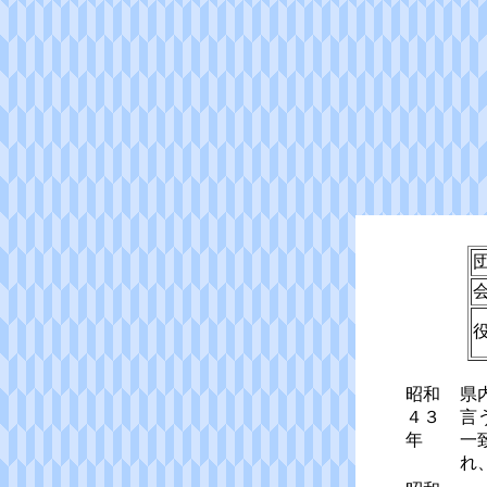
昭和
県
４３
言
年
一
れ