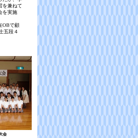
習を兼ねて
会を実施
OBで顧
士五段４
大会