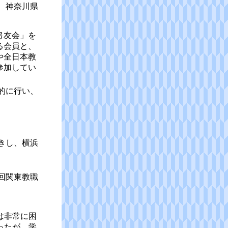
、神奈川県
弓友会」を
る会員と、
や全日本教
参加してい
的に行い、
きし、横浜
回関東教職
は非常に困
ったが、学