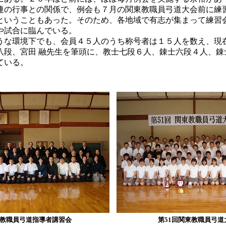
連の行事との関係で、例会も７月の関東教職員弓道大会前に練
ということもあった。そのため、各地域で有志が集まって練習
や試合に臨んでいる。
な環境下でも、会員４５人のうち称号者は１５人を数え、現在
八段、宮田 融先生を筆頭に、教士七段６人、錬士六段４人、錬
ている。
教職員弓道指導者講習会
第51回関東教職員弓道