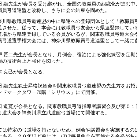
田 融先生が会長を受け継がれ、全国の教職員の組織化が進む中
職員弓道連盟と改称し、さらに会の結束を固めた。
奈川県教職員弓道連盟の中に県連への登録団体として「教職員
足させた。従って、本会には教職員弓友会から県連登録してい
道場から県連登録している会員がいるが、関東教職員弓道大会
員弓道選手権大会には、神奈川県教職員弓道連盟として一緒に
。
戸 賢二先生が会長となり、月例会、宿泊による強化練習を定期
員の技術向上と強化を図った。
木 克己が会長となる。
田 融先生範士昇格祝賀会を関東教職員弓道連盟の先生方をお招
ンドマークタワー70階「シリウス」にて開催。
田 道寛が会長となる。関東教職員弓道指導者講習会及び第５１
弓道大会を神奈川県立武道館弓道場にて開催する。
は特定の弓道場を持たないため、例会や講習会を実施するの
にある。２０年ほど前には、ほぼ毎月例会を実施する余裕があ