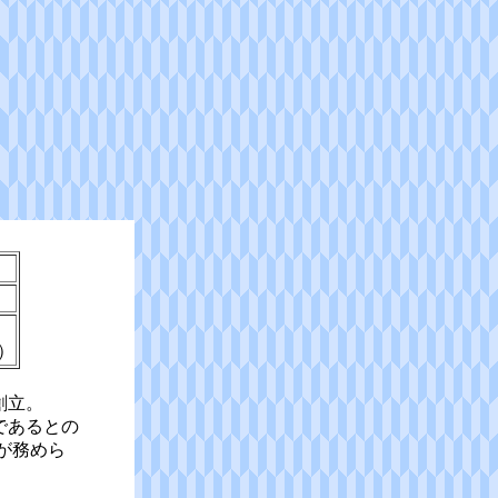
）
創立。
であるとの
が務めら