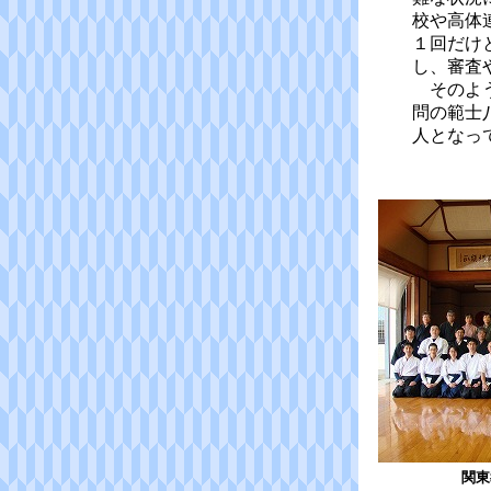
校や高体
１回だけ
し、審査
そのよう
問の範士
人となっ
関東