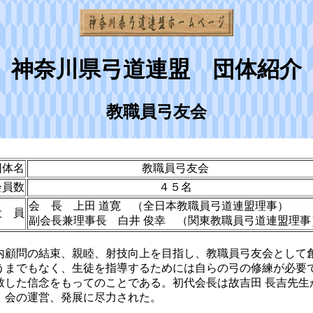
神奈川県弓道連盟 団体紹介
教職員弓友会
団体名
教職員弓友会
会員数
４５名
会 長 上田 道寛 （全日本教職員弓道連盟理事）
役 員
副会長兼理事長 白井 俊幸 （関東教職員弓道連盟理事
内顧問の結束、親睦、射技向上を目指し、教職員弓友会として
うまでもなく、生徒を指導するためには自らの弓の修練が必要
致した信念をもってのことである。初代会長は故吉田 長吉先生
、会の運営、発展に尽力された。