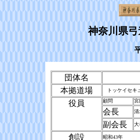
神奈川県弓
団体名
本拠道場
トッケイセキ
顧問
宮
役員
会長
清
副会長
大
創設
昭和43年