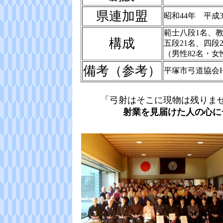
県連加盟
昭和44年 平成
範士八段1名、教
構成
五段21名、四段
（男性82名・女性
備考（参考）
平塚市弓道協会H
「弓射はそこに現物は残りま
射業を見届けた人の心に