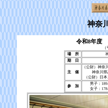
神奈
令和8年度
（
場 所
期 日
（公財）神奈
主 催
神奈川県
（公財）日本
男子：18
参 加
女子：17