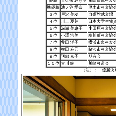
優勝
大久保 みちる
川崎多摩弓友
準優勝
池ノ谷 愛奈
厚木市弓道協
３位
戸沢 美穂
自彊館武道場
４位
川上 夏芽
日本大学生物
５位
深瀬 美恵子
小田原弓道協
６位
小澤 浩美
寒川町弓道協
７位
豊田 洋子
横浜市泉弓友
８位
横田 麻乃
藤沢市弓道協
９位
阿部 京子
朋有会
１０位
古川 綾
川崎弓道会
（注）： 優勝決