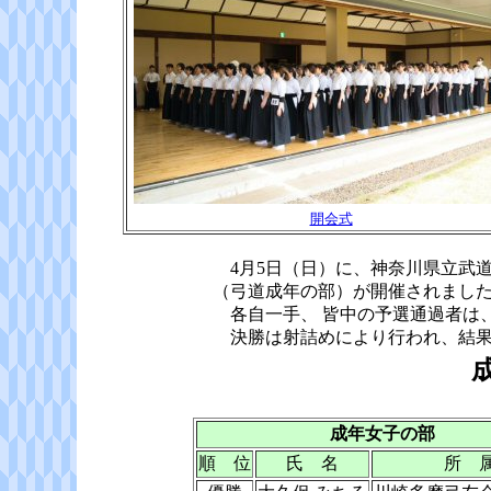
開会式
4月5日（日）に、神奈川県立武道
（弓道成年の部）が開催されまし
各自一手、 皆中の予選通過者は、男
決勝は射詰めにより行われ、結果
成年女子の部
順 位
氏 名
所 