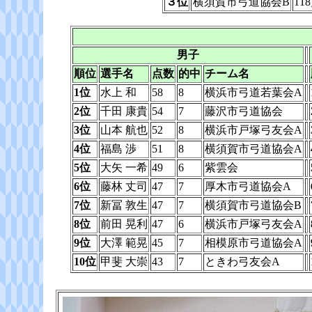
３位
横須賀市弓道協会B
11
男子
順位
選手名
点数
的中
チーム名
1位
水上 和
58
8
横浜市弓道若葉会A
2位
千田 康貴
54
7
藤沢市弓道協会
3位
山本 航也
52
8
横浜市戸塚弓友会A
4位
福島 渉
51
8
横須賀市弓道協会A
5位
大矢 一希
49
6
紫雲会
6位
藤林 丈司
47
7
厚木市弓道協会A
7位
新冨 敦生
47
7
横須賀市弓道協会B
8位
前田 晃利
47
6
横浜市戸塚弓友会A
9位
大澤 範晃
45
7
相模原市弓道協会A
10位
甲斐 大崇
43
7
ときわ弓友会A