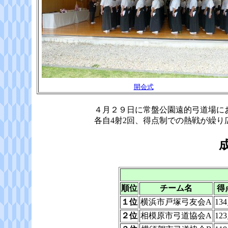
開会式
４月２９日に常盤公園遠的弓道場にお
各自4射2回、得点制での熱戦が繰り
順位
チーム名
得
１位
横浜市戸塚弓友会A
13
２位
相模原市弓道協会A
12