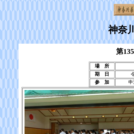
神奈
第1
場 所
期 日
参 加
申