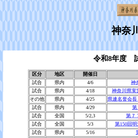
神奈
令和8年度 
区分
地区
開催日
試合
県内
4/6
神
試合
県内
4/18
神奈川県実業
その他
県内
4/25
県連名誉会長
試合
県内
4/29
第
試合
全国
5/2,3
第７
試合
全国
5/3
第150回
試合
県内
5/16