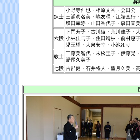
昇
小野寺伸也・相原文香・会田公
錬士
三浦眞名美・嶋友暉・江端直行
増田幸静・山田香代子・森田直
下門芳子・古川綾・荒川佳子・
六段
小林佳与子・住田靖枝・前村恵
児玉望・大泉安幸・小池ゆり
工藤美智代・末松圭子・伊藤晃
教士
湯尾久美子
七段
古郡健・石井将人・望月久美・