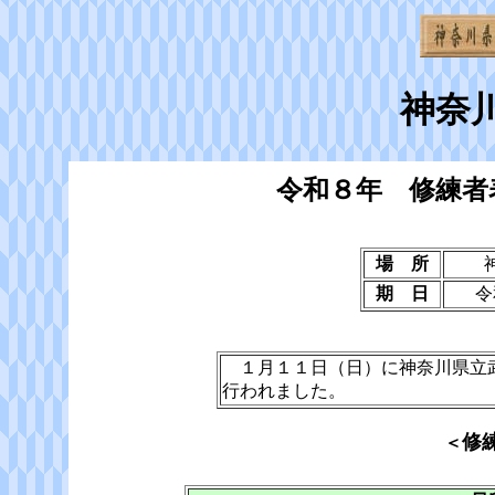
神奈
令和８年 修練者
場 所
期 日
令
１月１１日（日）に神奈川県立武
行われました。
修
＜