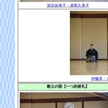
深沢由美子・湯尾久美子
伊藤晃・
教士の部【一つ的射礼】