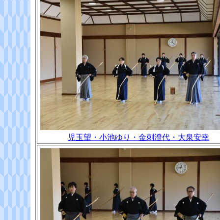
児玉望・小池ゆり・金刺澄代・大泉安幸