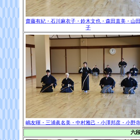
齋藤有紀・石川麻衣子・鈴木文也・森田直美・山
子
嶋友暉・三浦眞名美・中村雅己・小澤邦彦・小野
六