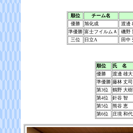
順位
チーム名
優勝
旭化成
渡邊
準優勝
富士フイルムＡ
磯野
三位
日立A
田中
順位
氏 名
優勝
渡邊 雄大
準優勝
藤林 丈司
第3位
鶴野 大樹
第4位
針谷 智
第5位
熊谷 恵
第6位
庄境 和代