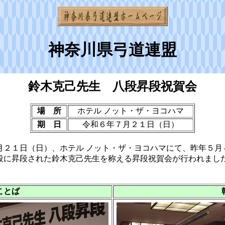
神奈川県弓道連盟
鈴木克己先生 八段昇段祝賀会
場 所
ホテル ノット・ザ・ヨコハマ
期 日
令和６年７月２１日（日）
２１日（日）、ホテル ノット・ザ・ヨコハマにて、昨年５月
段に昇段された鈴木克己先生を称える昇段祝賀会が行われまし
ことば