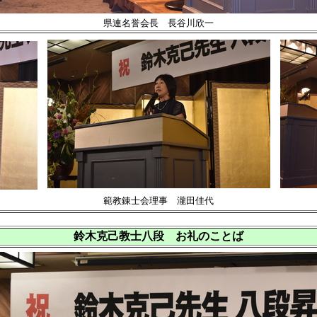
県連名誉会長 長谷川欣一
範教錬士会理事 瀧田佳代
鈴木克己教士八段 お礼のことば