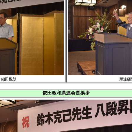
 細田悦朗
県連顧
依田敏和県連会長挨拶