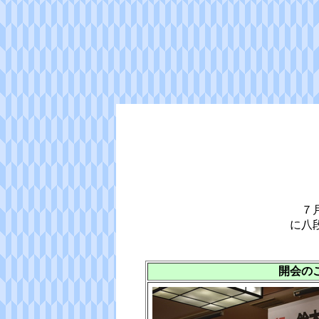
７月
に八
開会の