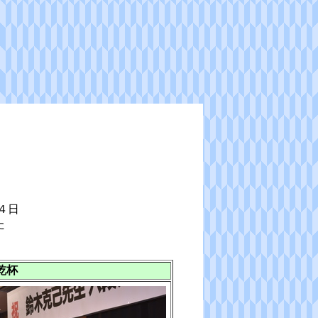
４日
た
乾杯