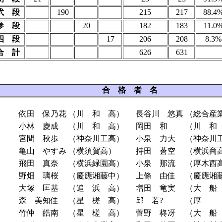
弐 段
190
215
217
88.4
参 段
20
182
183
11.0
四 段
17
206
208
8.3%
合 計
626
631
合 格 者 名
依田 保乃花
（川 和 高）
長谷川 悠真
（総合産
小林 慶成
（川 和 高）
岡田 和
（川 和
宮間 秋歩
（神奈川工高）
小泉 力大
（神奈川
亀山 やすみ
（横須賀高）
持田 蒼空
（横浜商
飛田 真奈
（横浜緑園高）
小泉 那流
（厚木西
野畑 璃桜
（慶應湘藤中）
上條 由佳
（慶應湘
大塚 匡基
（追 浜 高）
増田 竜実
（大 船
森 美知佳
（星 槎 高）
邱 若?
（厚 
竹仲 皓南
（星 槎 高）
菅野 柊冴
（大 船