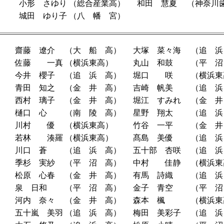
小形 さゆり
（総合産業高）
和田 慧夏
（神奈川
城田 ゆり子
（八 幡 宮）
齋藤 遼介
（大 船 高）
大塚 菜々海
（追 浜
佐藤 一真
（横浜東高）
丸山 和鼓
（平 沼
今井 櫻子
（追 浜 高）
堀口 咲
（横浜東
青田 知之
（金 井 高）
吉崎 帆美
（追 浜
西村 璃子
（金 井 高）
堀江 すみれ
（金 井
樋口 心
（南 陵 高）
星野 翔太
（追 浜
川村 優
（横浜東高）
竹谷 一平
（金 井
若林 湊羅
（横浜東高）
髙島 美優
（追 浜
川口 蒼
（追 浜 高）
五十部 杏咲
（追 浜
季杉 実紗
（平 沼 高）
中村 佳静
（横浜東
松原 心春
（金 井 高）
有馬 詩織
（追 浜
泉 日和
（平 沼 高）
金子 青空
（平 沼
河内 奈々
（金 井 高）
森本 楓
（横浜東
五十嵐 美羽
（追 浜 高）
梅田 美彩子
（追 浜