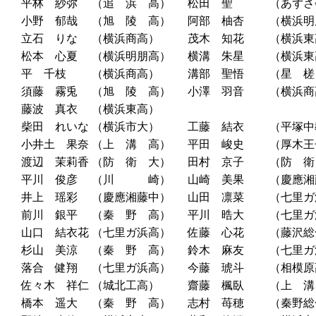
平林 紗弥
（追 浜 高）
松田 聖
（あずさ
小野 郁哉
（旭 陵 高）
阿部 柚杏
（横浜明
立石 りな
（横浜商高）
茂木 知花
（横浜東
松本 心夏
（横浜明朋高）
横溝 朱星
（横浜東
平 千枝
（横浜商高）
溝部 聖悟
（星 槎
須藤 霧兎
（旭 陵 高）
小澤 羽音
（横浜商
藤波 真衣
（横浜東高）
柴田 れいな
（横浜市大）
工藤 結衣
（平塚中
小井土 果奈
（上 溝 高）
平田 峻史
（厚木王
渡辺 茉莉香
（防 衛 大）
田村 京子
（防 衛
平川 俊彦
（川 崎）
山崎 美果
（慶應湘
井上 瑶彩
（慶應湘藤中）
山田 凛菜
（七里ガ
前川 銀平
（秦 野 高）
平川 晧大
（七里ガ
山口 結衣花
（七里ガ浜高）
佐藤 心花
（藤沢総
杉山 美涼
（秦 野 高）
鈴木 麻友
（七里ガ
落合 健翔
（七里ガ浜高）
今藤 琥斗
（相模原
佐々木 祥仁
（城北工高）
齋藤 楓臥
（上 溝
橋本 遥大
（秦 野 高）
志村 苺穂
（秦野総