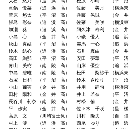
大石 悠乃
（追 浜 高）
松原 小晴
（平 沼
眞鍋 優菜
（追 浜 高）
佐藤 美月
（横浜東
菅原 悠太
（平 沼 高）
兵藤 晃誠
（金 井
飯島 彩奈
（追 浜 高）
佐薙 美咲
（横浜東
加瀬 葵
（追 浜 高）
阿久津 寿利
（金 井
小島 心
（金 井 高）
小磯 優人
（追 浜
秋山 真結
（平 沼 高）
美馬 一心
（追 浜
鈴木 結心
（追 浜 高）
石川 真由
（金 井
髙田 絢那
（平 沼 高）
安田 夢華
（平 沼
青山 美樹
（南 陵 高）
山岸 優空
（追 浜
中島 碧唯
（南 陵 高）
松田 梨紗子
（横浜東
石塚 日和
（平 沼 高）
鈴木 さゆり
（平 沼
小山 葡実
（金 井 高）
井用 静句
（横浜東
田村 陽和
（金 井 高）
井上 若奈
（平 沼
長谷川 莉奈
（南 陵 高）
村松 侑
（金 井
平 歩実
（金 井 高）
佐々木 千咲
（星 槎
高原 文
（川崎富士見）
川村 隆夫
（自 彊
村上 漣
（追 浜 高）
西尾 ゆり
（追 浜