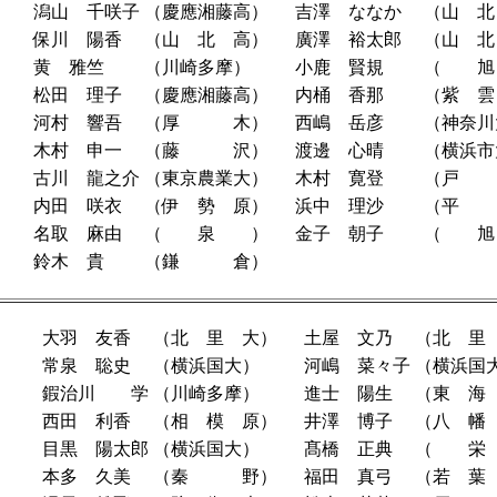
潟山 千咲子
（慶應湘藤高）
吉澤 ななか
（山 北
保川 陽香
（山 北 高）
廣澤 裕太郎
（山 北
黄 雅竺
（川崎多摩）
小鹿 賢規
（ 
松田 理子
（慶應湘藤高）
内桶 香那
（紫 雲
河村 響吾
（厚 木）
西嶋 岳彦
（神奈川
木村 申一
（藤 沢）
渡邊 心晴
（横浜市
古川 龍之介
（東京農業大）
木村 寛登
（戸
内田 咲衣
（伊 勢 原）
浜中 理沙
（平
名取 麻由
（ 泉 ）
金子 朝子
（ 
鈴木 貴
（鎌 倉）
大羽 友香
（北 里 大）
土屋 文乃
（北 里
常泉 聡史
（横浜国大）
河嶋 菜々子
（横浜国
鍜治川 学
（川崎多摩）
進士 陽生
（東 海
西田 利香
（相 模 原）
井澤 博子
（八 幡
目黒 陽太郎
（横浜国大）
髙橋 正典
（ 栄
本多 久美
（秦 野）
福田 真弓
（若 葉