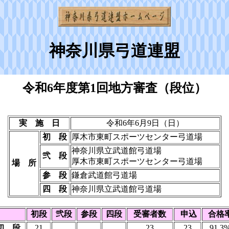
神奈川県弓道連盟
令和6年度第1回地方審査（段位）
実 施 日
令和6年6月9日（日）
初 段
厚木市東町スポーツセンター弓道場
神奈川県立武道館弓道場
弐 段
厚木市東町スポーツセンター弓道場
場 所
参 段
鎌倉武道館弓道場
四 段
神奈川県立武道館弓道場
初段
弐段
参段
四段
受審者数
申込
合格
初 段
21
23
23
91.3