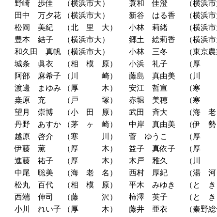
野崎 歩佳
（横浜市大）
蓑和 佳澄
（横浜市
田中 万夕花
（横浜市大）
新谷 はる香
（横浜市
松岡 美紀
（北 里 大）
小林 莉緒
（横浜市
豊本 結子
（横浜市大）
郷土 絵莉香
（横浜市
和久田 真帆
（横浜市大）
小林 三冬
（東京農
城条 眞衣
（相 模 原）
小浜 礼子
（厚
阿部 麻希子
（川 崎）
藤島 真由美
（川
渡邊 まゆみ
（厚 木）
安江 哲宣
（寒
桒原 充
（戸 塚）
赤堀 美穂
（寒
望月 崇博
（小 田 原）
武田 斉大
（海 老
丹野 あすか
（茅 ヶ 崎）
中岸 真由美
（伊 勢
越原 啓介
（寒 川）
菅 ゆうこ
（厚
伊藤 薫
（厚 木）
益子 真依子
（厚
進藤 祐子
（厚 木）
木戸 雅久
（川
中尾 聡美
（海 老 名）
西村 厚紀
（湯 河
松丸 百代
（相 模 原）
平木 みゆき
（と き
西端 伸司
（藤 沢）
柿澤 英子
（と き
小川 れい子
（厚 木）
藤井 亜衣
（秦野総