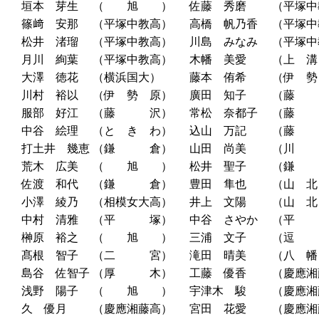
垣本 芽生
（ 旭 ）
佐藤 秀磨
（平塚中
篠﨑 安那
（平塚中教高）
高橋 帆乃香
（平塚中
松井 渚瑠
（平塚中教高）
川島 みなみ
（平塚中
月川 絢葉
（平塚中教高）
木幡 美愛
（上 溝
大澤 徳花
（横浜国大）
藤本 侑希
（伊 勢
川村 裕以
（伊 勢 原）
廣田 知子
（藤
服部 好江
（藤 沢）
常松 奈都子
（藤
中谷 絵理
（と き わ）
込山 万記
（藤
打土井 幾恵
（鎌 倉）
山田 尚美
（川
荒木 広美
（ 旭 ）
松井 聖子
（鎌
佐渡 和代
（鎌 倉）
豊田 隼也
（山 北
小澤 綾乃
（相模女大高）
井上 文陽
（山 北
中村 清雅
（平 塚）
中谷 さやか
（平
榊原 裕之
（ 旭 ）
三浦 文子
（逗
髙根 智子
（二 宮）
滝田 晴美
（八 幡
島谷 佐智子
（厚 木）
工藤 優香
（慶應湘
浅野 陽子
（ 旭 ）
宇津木 駿
（慶應湘
久 優月
（慶應湘藤高）
宮田 花愛
（慶應湘