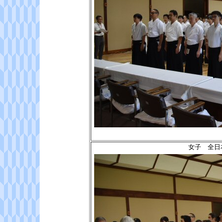
女子 全日