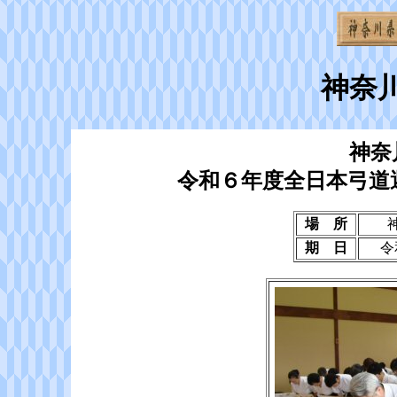
神奈
神奈
令和６年度全日本弓道
場 所
期 日
令