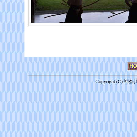
Copyright (C) 神奈