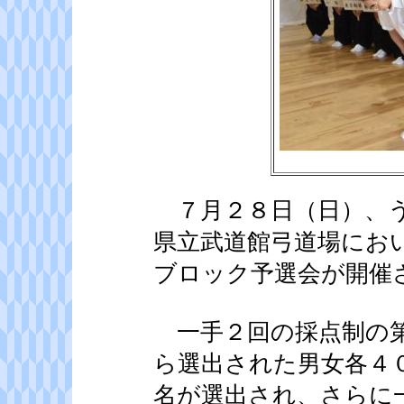
７月２８日（日）、う
県立武道館弓道場にお
ブロック予選会が開催
一手２回の採点制の第
ら選出された男女各４
名が選出され、さらに