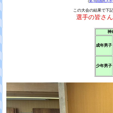
(
第78回国民ス
この大会の結果で下
選手の皆さ
神
成年男子
少年男子