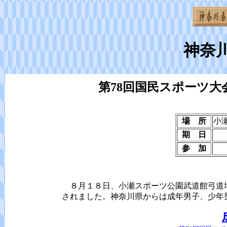
神奈
第78回国民スポーツ
場 所
小
期 日
参 加
８月１８日、小瀬スポーツ公園武道館弓道場
されました。神奈川県からは成年男子、少年