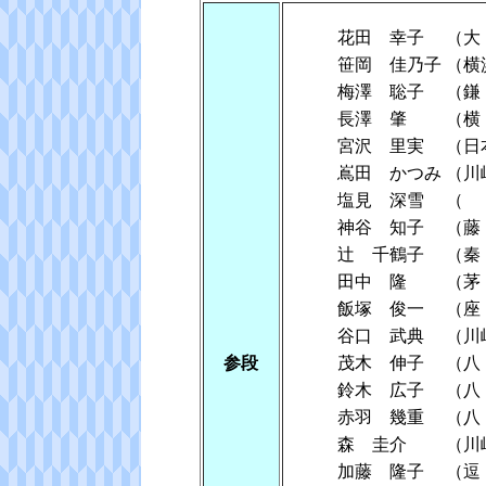
花田 幸子
（
笹岡 佳乃子
（横
梅澤 聡子
（
長澤 肇
（横
宮沢 里実
（日
嶌田 かつみ
（川
塩見 深雪
（
神谷 知子
（
辻 千鶴子
（
田中 隆
（茅
飯塚 俊一
（
谷口 武典
（川
参段
茂木 伸子
（八
鈴木 広子
（八
赤羽 幾重
（八
森 圭介
（川
加藤 隆子
（