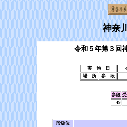
神奈
令和５年第３回
実 施 日
場 所
参 段
参段
受
49
段級位