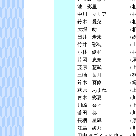
池 彩里
（
中川 マリア
（
鈴木 愛菜
（
大堀 紡
（
臼井 歩未
（
竹井 彩純
（
小林 優和
（
片岡 恵奈
（
藤原 慧武
（
三崎 葉月
（
鈴木 葵偉
（
萩原 あまね
（
青木 彩夏
（
川崎 奈々
（
菅田 葵
（
長柄 星凪
（
江島 綾乃
（
田中 ダヴィッド 恵真
（