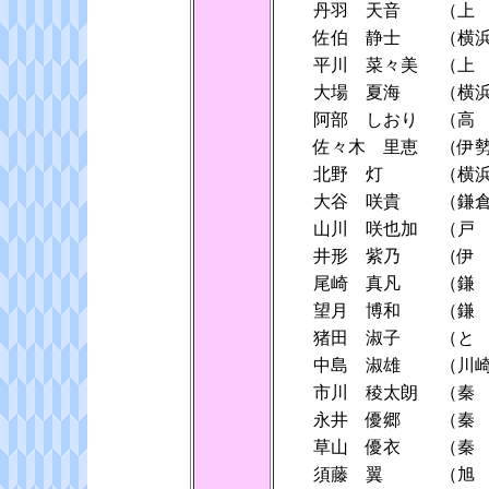
丹羽 天音
（上
佐伯 静士
（横
平川 菜々美
（上
大場 夏海
（横
阿部 しおり
（高
佐々木 里恵
（伊
北野 灯
（横
大谷 咲貴
（鎌
山川 咲也加
（戸
井形 紫乃
（伊
尾崎 真凡
（鎌
望月 博和
（鎌
猪田 淑子
（と
中島 淑雄
（川
市川 稜太朗
（秦
永井 優郷
（秦
草山 優衣
（秦
須藤 翼
（旭