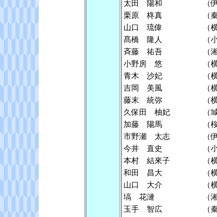
太田 陽和
（
栗原 柊真
（
山口 琉偉
（
髙橋 隆人
（
斉藤 祐吾
（
小野房 悠
（
青木 沙妃
（
吉岡 美風
（
藤末 統弥
（
久保田 柚妃
（
加藤 陽馬
（
市野瀬 太志
（
今井 直史
（
本村 結來子
（
和田 昌大
（
山口 大介
（
塙 花漣
（
玉手 智広
（