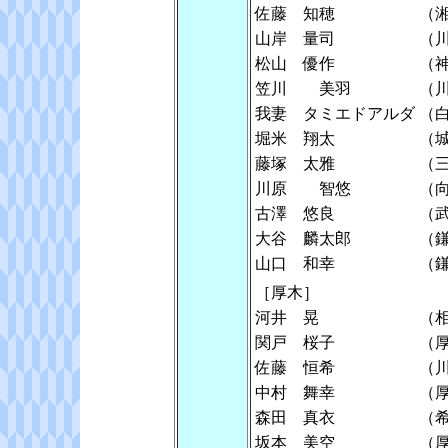
佐藤 知穂
（
山岸 量司
（
松山 優作
（
笠川 美羽
（
我妻 タミエドアルダ
（
堀米 翔太
（
藤塚 太雅
（
川原 智悠
（
古澤 悠良
（
大谷 麟太郎
（
山口 和幸
（
［厚木］
河井 晃
（
関戸 桜子
（
佐藤 恒希
（
中村 舞幸
（
森田 真衣
（
坂本 美空
（