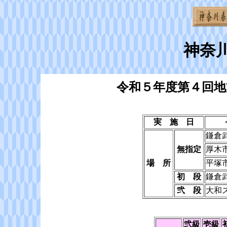
神奈
令和５年度第４回地
実 施 日
鎌倉
無指定
厚木
場 所
平塚
初 段
鎌倉
弐 段
大和
弐級
壱級