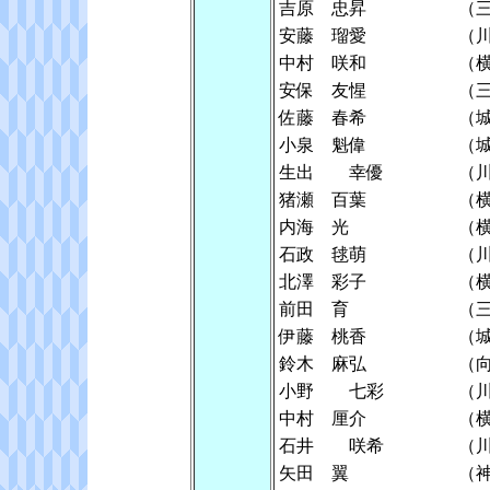
吉原 忠昇
（
安藤 瑠愛
（
中村 咲和
（
安保 友惺
（
佐藤 春希
（
小泉 魁偉
（
生出 幸優
（
猪瀬 百葉
（
内海 光
（
石政 毬萌
（
北澤 彩子
（
前田 育
（
伊藤 桃香
（
鈴木 麻弘
（
小野 七彩
（
中村 厘介
（
石井 咲希
（
矢田 翼
（