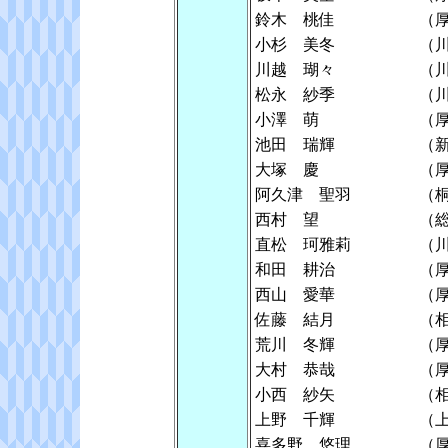
鈴木 桃佳
（
小杉 美冬
（
川越 瑚々
（
松永 紗季
（
小澤 萌
（
池田 瑞輝
（
大塚 慶
（
阿久津 聖羽
（
西村 望
（
直松 珂雅莉
（
和田 耕治
（
西山 愛華
（
佐藤 結月
（
荒川 冬輝
（
大村 恭哉
（
小西 紗矢
（
上野 千輝
（
喜多野 悠理
（