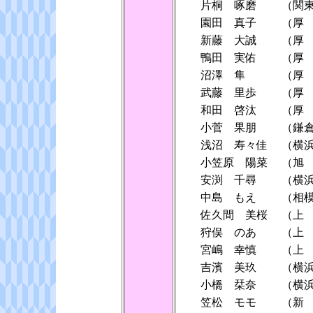
片桐 啄磨
（関
園田 真子
（厚
新藤 大誠
（厚
鴨田 実佑
（厚
沼澤 隼
（厚
武藤 里歩
（厚
和田 啓汰
（厚
小菅 果朋
（鎌
浅沼 寿々佳
（横
小笠原 陽菜
（旭
安渕 千尋
（横
中島 もえ
（相
佐久間 美桜
（上
狩俣 のあ
（上
宮嶋 幸慎
（上
吉濱 美玖
（横
小橋 栞奈
（横
笠松 モモ
（新