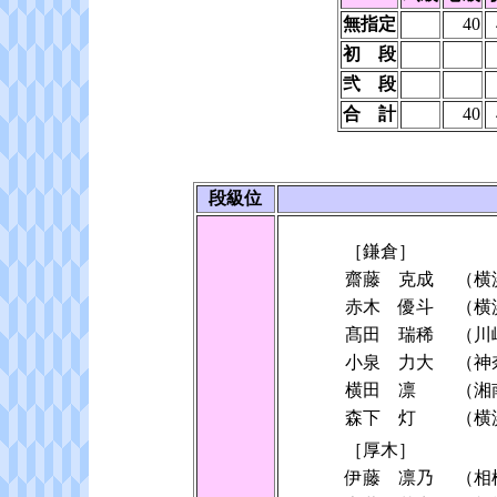
無指定
40
初 段
弐 段
合 計
40
段級位
［鎌倉］
齋藤 克成
（横
赤木 優斗
（横
髙田 瑞稀
（川
小泉 力大
（神
横田 凛
（湘
森下 灯
（横
［厚木］
伊藤 凛乃
（相