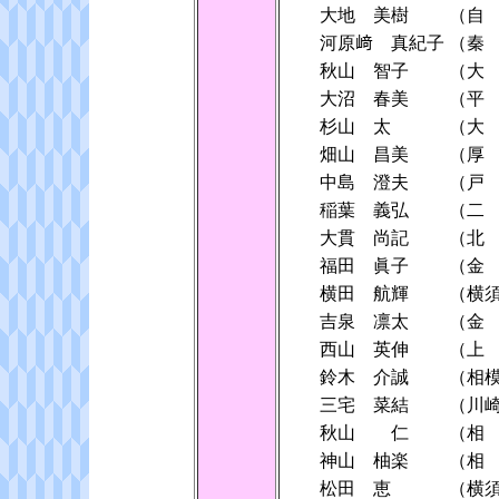
大地 美樹
（自
河原﨑 真紀子
（秦
秋山 智子
（大
大沼 春美
（平
杉山 太
（大
畑山 昌美
（厚
中島 澄夫
（戸
稲葉 義弘
（二
大貫 尚記
（北
福田 眞子
（金
横田 航輝
（横
吉泉 凛太
（金
西山 英伸
（上
鈴木 介誠
（相
三宅 菜結
（川
秋山 仁
（相
神山 柚楽
（相
松田 恵
（横