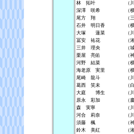
林 拓叶
（
深澤 咲希
（
尾方 翔
（
石井 明日香
（
大塚 蓮菜
（
冨安 祐花
（
三井 理央
（
栗屋 亮佑
（
河野 結菜
（
海老原 実里
（
尾崎 龍斗
（
葛西 笑未
（
大庭 博生
（
原永 彩加
（
森 実寧
（
河合 莉奈
（
須藤 楓
（
鈴木 美紅
（