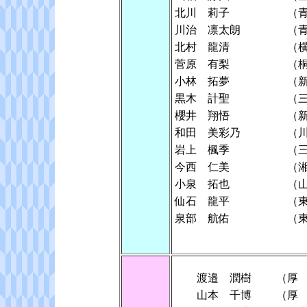
北川 莉子
（
川治 凛太朗
（
北村 龍清
（
菅原 有梨
（
小林 拓夢
（
黒木 計聖
（
櫻井 翔悟
（
和田 美彩乃
（
岩上 楓季
（
今西 仁美
（
小泉 拓也
（
仙石 龍平
（
泉部 航佑
（
渡邉 潤樹
（厚
山本 千博
（厚