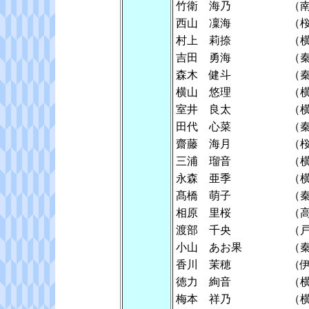
竹衛 海乃
（
西山 凜海
（
村上 莉捺
（
吉田 勇海
（
森木 健斗
（
横山 悠理
（
室井 良太
（
田代 心菜
（
齋藤 海月
（
三浦 瑠音
（
永森 亜季
（
髙橋 萌子
（
相原 里桜
（
渡部 千央
（
小山 あお果
（
香川 茉穂
（
徳力 絢音
（
梅本 祥乃
（