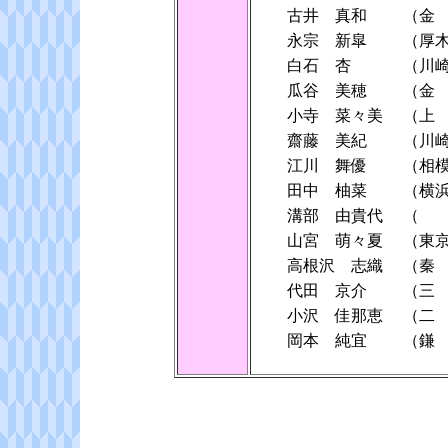
古井 真和
（金
永宗 新皐
（厚
白石 杏
（川
瓜谷 美穂
（金
小寺 菜々美
（上
齋藤 美紀
（川
江川 舞優
（相
田中 柚菜
（横
溝部 由貴代
（ 
山宮 萌々夏
（東
高根沢 志織
（秦
代田 京介
（三
小沢 佳那恵
（二
岡本 純宜
（鎌