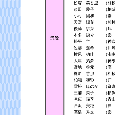
松塚 美香里
（相
須田 愛子
（桐
小村 陽和
（秦
天野 陽花
（相
後藤 紗菜
（旭
本多 謙介
（秦
弐段
松平 蛍
（神
佐藤 遥希
（川
横尾 穂佳
（湘
大屋 拓夢
（神
野地 啓元
（高
梶原 慧那
（相
柏瀬 和弥
（戸
雪松 ほのか
（鎌
三浦 菜子
（横
滝広 瑞季
（青
戸沢 美穂
（自
高橋 秀文
（秦