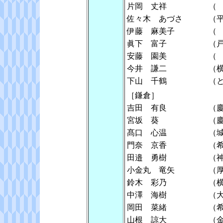
片岡 丈祥
（
佐々木 あづさ
（
伊藤 麻美子
（
眞下 富子
（
安藤 園美
（
今井 謙二
（
下山 千鶴
（
［鎌倉］
吉田 有良
（
宮坂 葵
（
髙口 心温
（
門奈 京香
（
田邉 勇樹
（
小金丸 竜矢
（
鈴木 彩乃
（
中澤 海樹
（
岡田 菜緒
（
山根 諒大
（