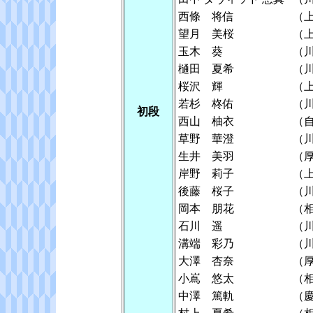
西條 将信
（
望月 美桜
（
玉木 葵
（
樋田 夏希
（
桜沢 輝
（
若杉 柊佑
（
初段
西山 柚衣
（
草野 華澄
（
生井 美羽
（
岸野 莉子
（
後藤 桜子
（
岡本 朋花
（
石川 遥
（
溝端 彩乃
（
大澤 杏奈
（
小嶌 悠太
（
中澤 篤軌
（