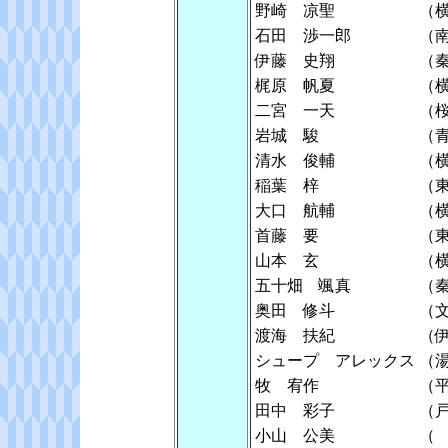
野崎 凉聖
（
石田 渉一郎
（
伊藤 史翔
（
梶原 帆夏
（
二宮 一天
（
岩城 駿
（
清水 俊輔
（
稲葉 梓
（
大口 航輔
（
首藤 要
（
山本 玄
（
五十畑 颯真
（
奥田 修斗
（
渡海 扶紀
（
シュープ アレックス
（
牧 宥作
（
田中 彩子
（
小山 公美
（