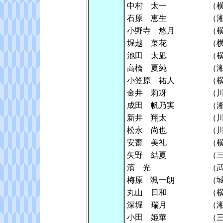
中村 太一
（
石原 恵生
（
小野寺 悠月
（
堀越 菜花
（
池田 太凪
（
高橋 夏純
（
小笠原 祐人
（
金井 莉冴
（
成田 帆乃実
（
新井 翔太
（
松永 尚也
（
安齋 美礼
（
矢野 結夏
（
濱 光
（
梅原 颯一朗
（
丸山 日和
（
深堀 瑞月
（
小田 姫華
（