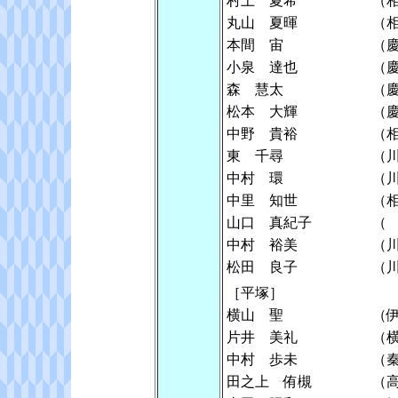
村上 夏希
（
丸山 夏暉
（
本間 宙
（
小泉 達也
（
森 慧太
（
松本 大輝
（
中野 貴裕
（
東 千尋
（
中村 環
（
中里 知世
（
山口 真紀子
（
中村 裕美
（
松田 良子
（
［平塚］
横山 聖
（
片井 美礼
（
中村 歩未
（
田之上 侑槻
（