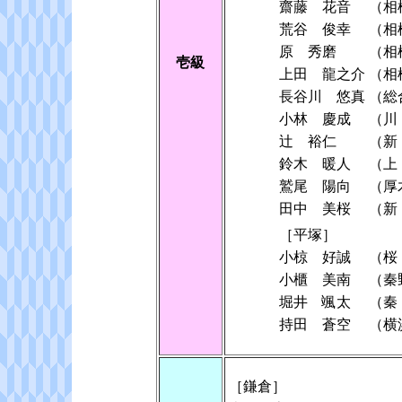
齋藤 花音
（相
荒谷 俊幸
（相
原 秀磨
（相
壱級
上田 龍之介
（相
長谷川 悠真
（総
小林 慶成
（川
辻 裕仁
（新
鈴木 暖人
（上
鷲尾 陽向
（厚
田中 美桜
（新
［平塚］
小椋 好誠
（桜
小櫃 美南
（秦
堀井 颯太
（秦
持田 蒼空
（横
［鎌倉］