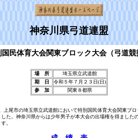
神奈川県弓道連盟
別国民体育大会関東ブロック大会（弓道競
場 所
埼玉県立武道館
期 日
令和５年７月２３日(日)
参 加
関東８都県
日、上尾市の埼玉県立武道館において特別国民体育大会関東ブロ
ました。神奈川県からは少年男子が本大会の出場権を得ました
ます。
成 績 表