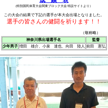
(特別国民体育大会関東ブロック大会 特設サイトより）
この大会の結果で下記の選手が本大会出場となりました。
選手の皆さんの健闘を祈ります！！
（敬称略）
神奈川県出場選手名
監督
少年男子
増田 雄介、小泉 達也、向田 陸人
前田 憲弘