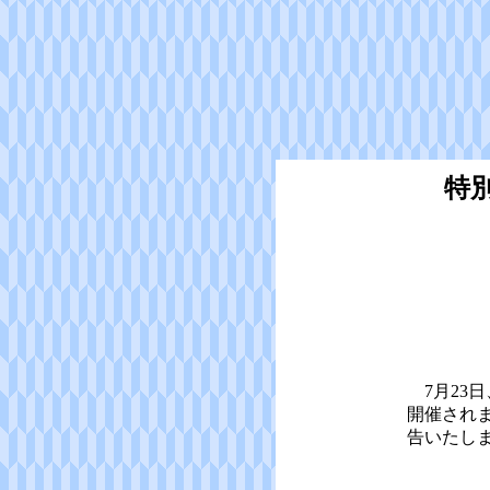
特
7月23
開催され
告いたし