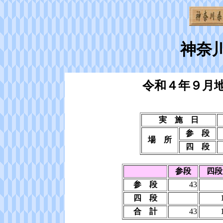
神奈
令和４年９月
実 施 日
参 段
場 所
四 段
参段
四段
参 段
43
四 段
合 計
43