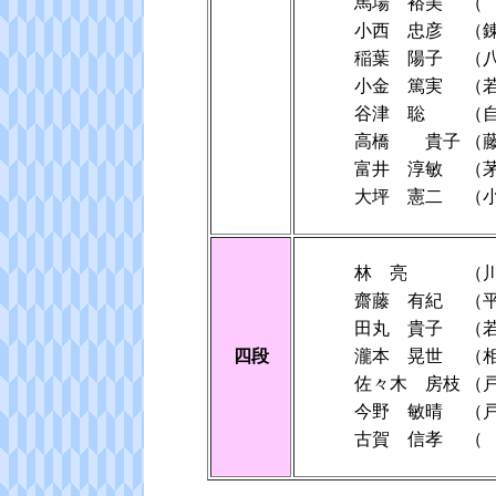
馬場 裕美
（
小西 忠彦
（
稲葉 陽子
（
小金 篤実
（
谷津 聡
（
高橋 貴子
（
富井 淳敏
（
大坪 憲二
（
林 亮
（
齋藤 有紀
（
田丸 貴子
（
四段
瀧本 晃世
（
佐々木 房枝
（
今野 敏晴
（
古賀 信孝
（