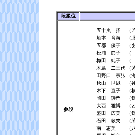
段級位
五十嵐 拓
（
垣本 育海
（
五郡 優子
（
松浦 節子
（
梅田 純子
（
木島 二三代
（
田野口 宗弘
（
秋山 世凪
（
木下 直子
（
岡田 詩門
（
大西 雅博
（
参段
盛田 広美
（
石田 敦夫
（
南 恵美
（