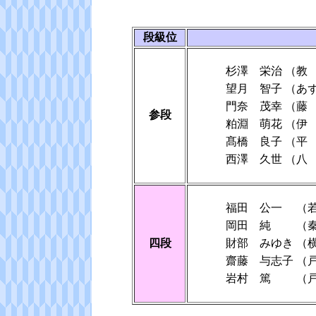
段級位
杉澤 栄治
（教
望月 智子
（あ
門奈 茂幸
（
参段
粕淵 萌花
（伊
髙橋 良子
（
西澤 久世
（八
福田 公一
（
岡田 純
（
四段
財部 みゆき
（
齋藤 与志子
（
岩村 篤
（