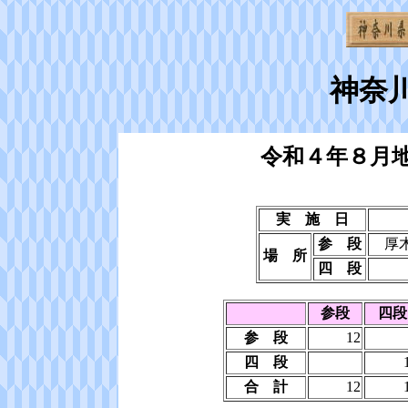
神奈
令和４年８月
実 施 日
参 段
厚
場 所
四 段
参段
四段
参 段
12
四 段
合 計
12