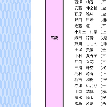
西澤 柚香
（平
安藤 伸之輔
（金
萩原 唯斗
（金
野田 昂希
（相
近藤 瞳
（平
小井土 柑菜
（上
弐段
織田 諒音
（横
芦川 ここの
（川
土屋 美優
（金
中村 夏野子
（平
江口 采花
（平
三浦 珠空
（桜
島村 苺香
（上
稲吉 和樹
（神
赤津 いおり
（平
山口 花帆
（横
清水 陽太
（桜
國島 汐夏
（西