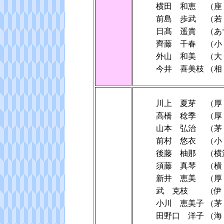
横田 和恵
（
前島 歩武
（若
日髙 遥貴
（あ
齊藤 千春
（小
外山 和美
（
今井 喜美枝
（相
川上 夏芽
（厚
高橋 稔季
（厚
山本 弘治
（茅
前村 悠衣
（小
後藤 柚那
（横
須藤 真琴
（横
新井 恵美
（
武 克枝
（伊
小川 恵美子
（茅
田野口 洋子
（海