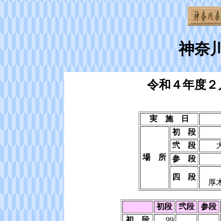
神奈
令和４年度２
実 施 日
初 段
弐 段
場 所
参 段
四 段
厚
初段
弐段
参段
初 段
99