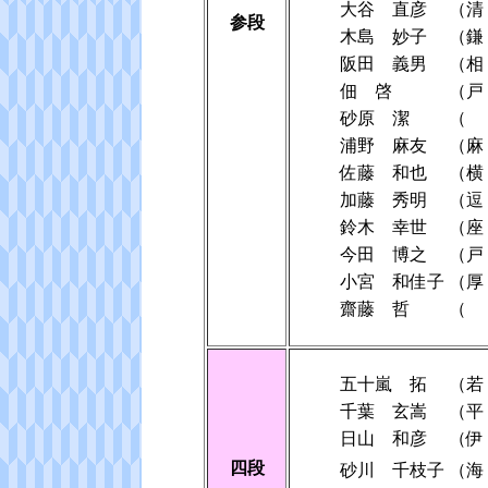
大谷 直彦
（清
参段
木島 妙子
（
阪田 義男
（相
佃 啓
（
砂原 潔
（
浦野 麻友
（麻
佐藤 和也
（横
加藤 秀明
（
鈴木 幸世
（
今田 博之
（
小宮 和佳子
（
齋藤 哲
（
五十嵐 拓
（若
千葉 玄嵩
（平
日山 和彦
（伊
四段
砂川 千枝子
（海