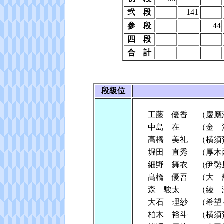
弐 段
141
参 段
44
四 段
合 計
段級位
工藤 優香
（慶應
中島 在
（金 
髙橋 美礼
（横須
堀田 直秀
（厚木
細野 舞衣
（伊勢
髙橋 優吾
（大 
森 駿太
（綾 
大石 理紗
（希望
柏木 裕斗
（横須