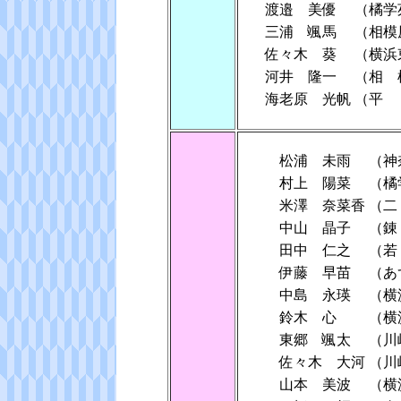
渡邉 美優
（橘学
三浦 颯馬
（相模
佐々木 葵
（横浜
河井 隆一
（相 
海老原 光帆
（平
松浦 未雨
（神
村上 陽菜
（橘
米澤 奈菜香
（
中山 晶子
（錬
田中 仁之
（若
伊藤 早苗
（あ
中島 永瑛
（横
鈴木 心
（横
東郷 颯太
（川
佐々木 大河
（川
山本 美波
（横