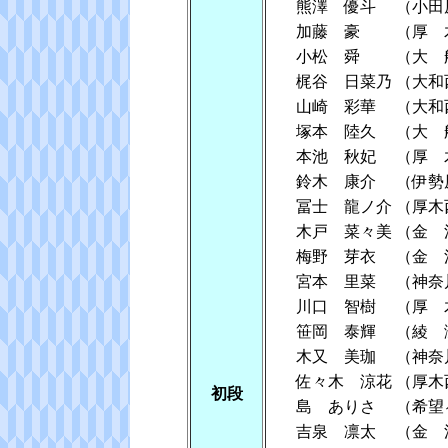
熊澤 優斗
（小田
加藤 豪
（厚 
小松 舜
（大 
梶谷 日菜乃
（大和
山崎 彩華
（大和
塚本 陸久
（大 
本池 秋妃
（厚 
鈴木 康介
（伊勢
冨士 龍ノ介
（厚木
木戸 菜々美
（金 
梅野 芽衣
（金 
宮本 里菜
（神奈
川口 智樹
（厚 
笹岡 泰輝
（綾 
木又 美珈
（神奈
佐々木 涼花
（厚木
初段
島 ありさ
（希望
吉泉 凛太
（金 