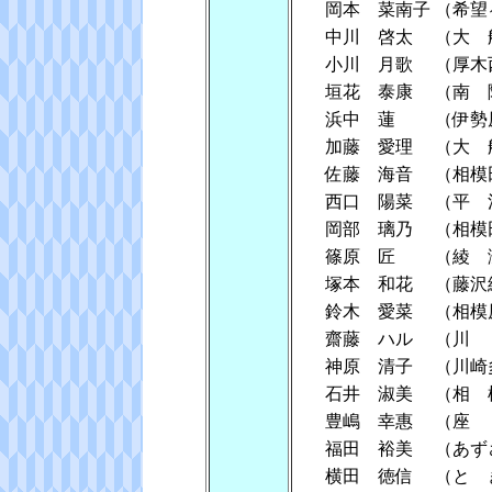
岡本 菜南子
（希望
中川 啓太
（大 
小川 月歌
（厚木
垣花 泰康
（南 
浜中 蓮
（伊勢
加藤 愛理
（大 
佐藤 海音
（相模
西口 陽菜
（平 
岡部 璃乃
（相模
篠原 匠
（綾 
塚本 和花
（藤沢
鈴木 愛菜
（相模
齋藤 ハル
（川
神原 清子
（川崎
石井 淑美
（相 
豊嶋 幸惠
（座
福田 裕美
（あず
横田 徳信
（と 