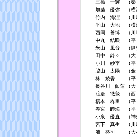
三橋 一輝
（秦
加藤 優弥
（横
竹内 海浬
（川
平山 大地
（横
西岡 善博
（川
中丸 結咲
（平
米山 風音
（伊
田中 鈴々
（大
小川 紗季
（平
脇山 太陽
（金
林 綾香
（平
長谷川 伽蓮
（大
渡邉 徹鷲
（西
橋本 柊里
（平
春宮 睦海
（平
小泉 優直
（神
宮下 真生
（川
浦 柊司
（大