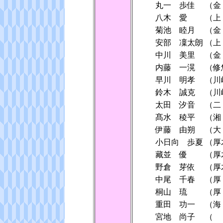
丸一 歩佳
（金
八木 愛
（上
菊池 睦月
（金
安部 凜太朗
（上
中川 美里
（金
内藤 一滉
（修
早川 明孝
（川
鈴木 誠克
（川
太田 汐音
（
髙水 稜平
（湘
伊藤 由朔
（大
小日向 歩夏
（厚
藏並 優
（厚
野倉 芽依
（厚
中尾 千春
（厚
桐山 琉
（厚
重田 功一
（海
宮地 尚子
（