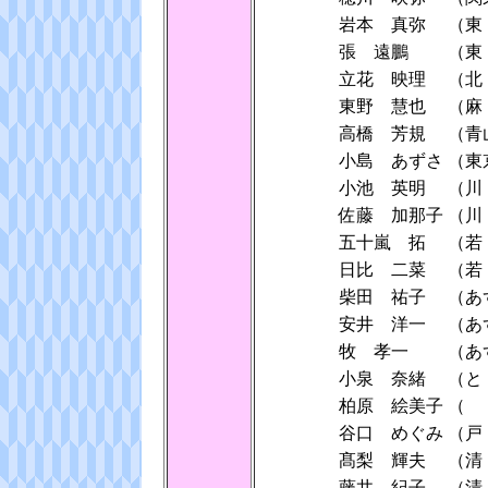
岩本 真弥
（東
張 遠鵬
（東
立花 映理
（北
東野 慧也
（麻
高橋 芳規
（青
小島 あずさ
（東
小池 英明
（
佐藤 加那子
（
五十嵐 拓
（若
日比 二菜
（若
柴田 祐子
（あ
安井 洋一
（あ
牧 孝一
（あ
小泉 奈緒
（と
柏原 絵美子
（
谷口 めぐみ
（
髙梨 輝夫
（清
藤井 紀子
（清