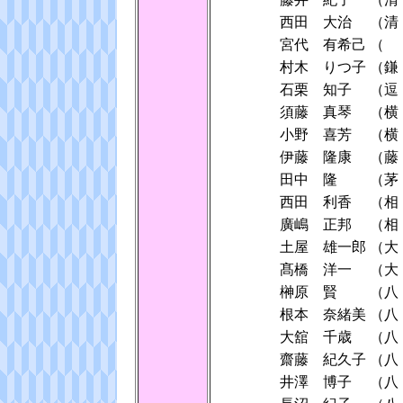
西田 大治
（清
宮代 有希己
（
村木 りつ子
（
石栗 知子
（
須藤 真琴
（横
小野 喜芳
（横
伊藤 隆康
（
田中 隆
（茅
西田 利香
（相
廣嶋 正邦
（相
土屋 雄一郎
（
髙橋 洋一
（
榊原 賢
（八
根本 奈緒美
（八
大舘 千歳
（八
齋藤 紀久子
（八
井澤 博子
（八