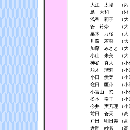
大江 太陽
（湘
島 大和
（湘
浅香 莉子
（大
管 鈴奈
（大
栗木 万桜
（大
川路 若菜
（大
加藤 みさと
（大
小山 未美
（大
神谷 真大
（小
船木 瑠莉
（小
小田 愛菜
（小
窪田 匡倖
（小
小宮山 悠
（小
松本 奏子
（小
今井 実乃理
（小
前田 蒼天
（高
戸田 明日美
（高
近岡 紗名
（高