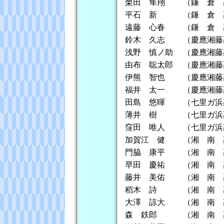
栗田 隼翔
（鎌 倉 
平石 新
（鎌 倉 
遠藤 心春
（鎌 倉 
鈴木 久志
（慶應湘藤
浅野 慎ノ助
（慶應湘藤
由布 聡太郎
（慶應湘藤
伊熊 智也
（慶應湘藤
福井 太一
（慶應湘藤
田島 悠暉
（七里ガ浜
薄井 樹
（七里ガ浜
窪田 唯人
（七里ガ浜
加賀江 健
（湘 南 
門脇 康平
（湘 南 
早田 慶祐
（湘 南 
藤井 美佑
（湘 南 
稻木 詩
（湘 南 
大澤 諒大
（湘 南 
森 鉄郎
（湘 南 