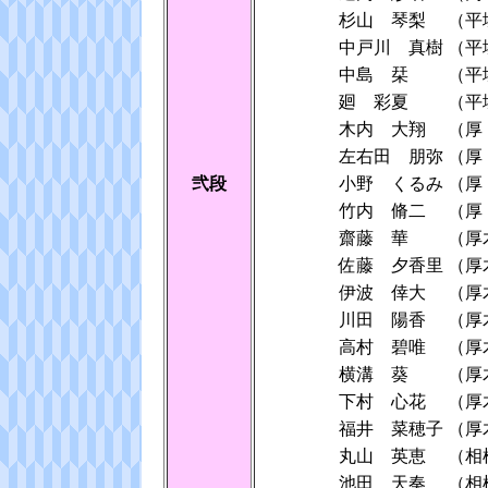
杉山 琴梨
（平
中戸川 真樹
（平
中島 栞
（平
廻 彩夏
（平
木内 大翔
（厚
左右田 朋弥
（厚
弐段
小野 くるみ
（厚
竹内 脩二
（厚
齋藤 華
（厚
佐藤 夕香里
（厚
伊波 倖大
（厚
川田 陽香
（厚
高村 碧唯
（厚
横溝 葵
（厚
下村 心花
（厚
福井 菜穂子
（厚
丸山 英恵
（相
池田 天奏
（相