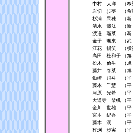
中村 太洋
（希
岩切 歩夢
（希
杉浦 果穂
（新
清水 哉汰
（新
渡邉 瑠菜
（新
金子 颯來
（武
江花 暢笑
（横
高田 杜和子
（旭
松木 倫生
（旭
藤井 春菜
（旭
鋤崎 飛斗
（平
藤本 千慧
（平
河原 光希
（平
大道寺 栞帆
（平
金川 世雄
（平
宮本 紀香
（平
藤木 潤
（平
杵渕 歩実
（平