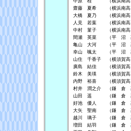
中原 桂
（横浜南高
齋藤 夏希
（横浜南高
大橋 夏乃
（横浜南高
人見 若葉
（横浜南高
中村 菫子
（横浜南高
間瀬 英菜
（平 沼 
亀山 大河
（平 沼 
幸山 颯太
（平 沼 
山住 千香子
（横須賀高
廣島 結佳
（横須賀高
鈴木 美瑛
（横須賀高
内野 裕喜
（横須賀高
村井 潤之介
（鎌 倉 
山田 遥
（鎌 倉 
好池 優人
（鎌 倉 
大矢 聖南
（鎌 倉 
越川 璃子
（鎌 倉 
増田 結羽
（鎌 倉 