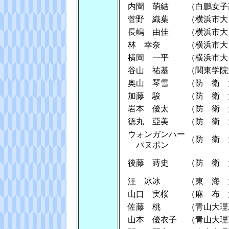
内間 萌結
（白鵬女子
菅野 織葉
（横浜市大
長嶋 由佳
（横浜市大
林 幸奈
（横浜市大
横岡 一平
（横浜市大
谷山 祐基
（関東学院
奥山 琴雪
（防 衛 
加藤 駿
（防 衛 
岩本 優太
（防 衛 
徳丸 亞美
（防 衛 
ウォンガンハー
（防 衛 
パヌポン
後藤 蒔史
（防 衛 
汪 冰冰
（東 海 
山口 実桜
（麻 布 
佐藤 桃
（青山大理
山本 優衣子
（青山大理