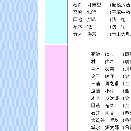
福岡 可奈望
（慶應湘藤
宮崎 知晴
（平塚中教
田邉 朋哉
（防 衛 
植木 徹
（防 衛 
青木 遥奈
（青山大理
菊池 ゆり
（慶
村上 由希
（慶
青木 羽美
（川
金子 綾花
（金
三浦 勇之甫
（金
遠藤 小倖
（金
木下 慶次郎
（金
田邊 裕菜
（金
石井 絢音
（希
天賀谷 陸玖
（希
城永 源太郎
（希