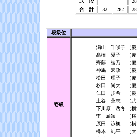
弐 段
28
合 計
32
282
28
段級位
潟山 千咲子
（慶
髙橋 愛子
（慶
齊藤 綾乃
（慶
神馬 宏政
（慶
松田 理子
（慶
杉田 尚大
（慶
仁田 歩希
（慶
土谷 蒼志
（武
壱級
下川原 岳冬
（横
李 岫穎
（横
原田 涼楓
（横
橋本 純平
（大