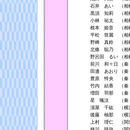
石井 あい
（相
黒須 知莉
（相
小林 祐太
（相
根本 姫音
（相
平松 世麗
（相
野﨑 真鈴
（相
北條 聡乃
（相
野呂田 るい
（相
前川 和々日
（秦
田邊 あおり
（秦
豊原 怜央
（秦
竹内 結香
（秦
増田 羽那
（秦
星 颯汰
（秦
濵屋 千紘
（横
後藤 柚那
（横
上村 理仁
（関
穂川 咲弥
（関