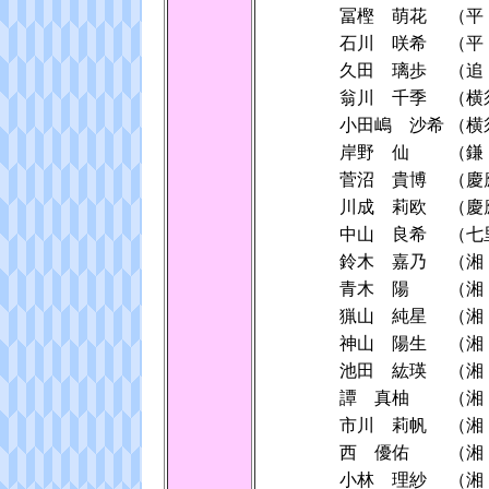
冨樫 萌花
（平
石川 咲希
（平
久田 璃歩
（追
翁川 千季
（横
小田嶋 沙希
（横
岸野 仙
（鎌
菅沼 貴博
（慶
川成 莉欧
（慶
中山 良希
（七
鈴木 嘉乃
（湘
青木 陽
（湘
猟山 純星
（湘
神山 陽生
（湘
池田 紘瑛
（湘
譚 真柚
（湘
市川 莉帆
（湘
西 優佑
（湘
小林 理紗
（湘