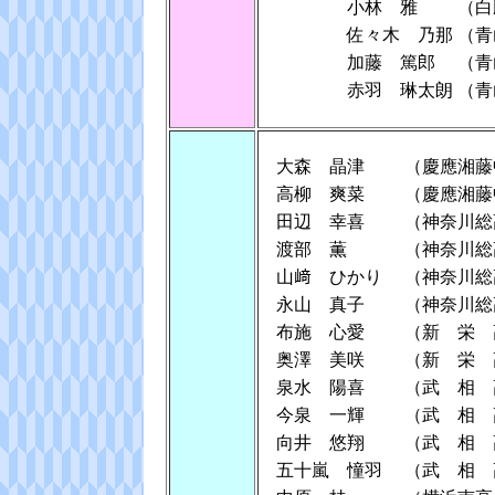
小林 雅
（白
佐々木 乃那
（青
加藤 篤郎
（青
赤羽 琳太朗
（青
大森 晶津
（慶應湘藤
高柳 爽菜
（慶應湘藤
田辺 幸喜
（神奈川総
渡部 薫
（神奈川総
山﨑 ひかり
（神奈川総
永山 真子
（神奈川総
布施 心愛
（新 栄 
奥澤 美咲
（新 栄 
泉水 陽喜
（武 相 
今泉 一輝
（武 相 
向井 悠翔
（武 相 
五十嵐 憧羽
（武 相 