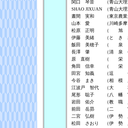
関口 琴音
（青山大理
SHAO JIXUAN
（青山大理
晝間 実和
（東京農業
山本 愛
（川崎多摩
松原 正明
（ 旭
伊藤 美緒
（と き 
飯田 美穂子
（ 泉
長澤 肇
（清 泉 
原 直樹
（ 栄
角田 信幸
（ 栄
田宮 知義
（逗 
今谷 まき
（相 模 
江波戸 智代
（大 
尾形 聡子
（八 幡 
岩田 佑介
（教 職 
前田 岳昴
（二 
二宮 弘樹
（伊 勢 
松田 さおり
（伊 勢 