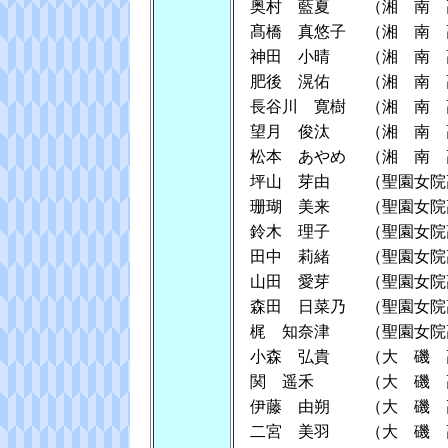
奥村 藍夏
（湘 南 
髙橋 真悠子
（湘 南 
神田 小晴
（湘 南 
肥後 滉佑
（湘 南 
長谷川 寛樹
（湘 南 
望月 俊汰
（湘 南 
松本 あやめ
（湘 南 
坪山 芽由
（聖園女院
珊瑚 美来
（聖園女院
鈴木 理子
（聖園女院
田中 莉緒
（聖園女院
山田 愛芽
（聖園女院
森田 日菜乃
（聖園女院
梶 知奈津
（聖園女院
小森 弘貴
（大 磯 
関 遥禾
（大 磯 
伊藤 由朔
（大 磯 
二宮 美羽
（大 磯 