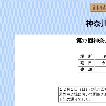
神奈
第77回神
場 所
期 日
令
参 加
１２月１日（日）に第77
道館弓道場において開催さ
下記の通りでした。