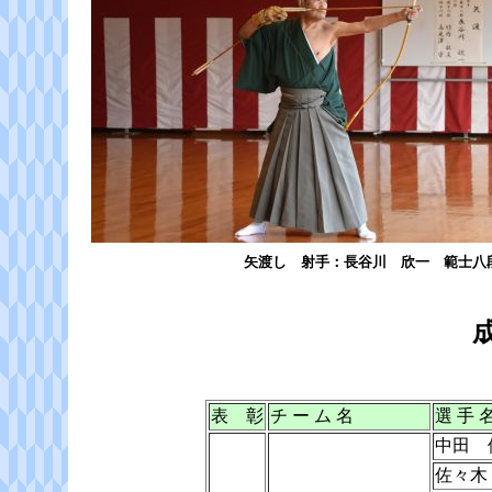
矢渡し 射手：長谷川 欣一 範士八
表 彰
チ ー ム 名
選 手 
中田 
佐々木