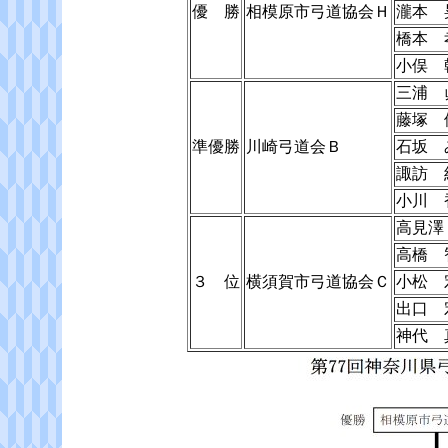
優 勝
相模原市弓道協会Ｈ
瀧本 
橋本 
小俣 
三浦 
藤塚 
準優勝
川崎弓道会Ｂ
石坂 
諏訪 
小川 
高見澤
高橋 
３ 位
横須賀市弓道協会Ｃ
小松 
出口 
神代 